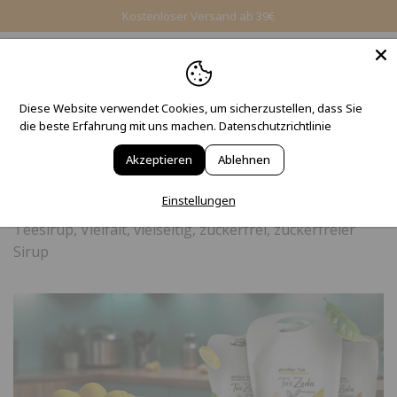
Kostenloser Versand ab 39€
Diese Website verwendet Cookies, um sicherzustellen, dass Sie
To's Zuda Blog
— Sirup
die beste Erfahrung mit uns machen.
Datenschutzrichtlinie
Akzeptieren
Ablehnen
Tags:
individuell
,
Konzentrat
,
nachhaltig
,
Einstellungen
Nachhaltigkeit
,
Ressourcen schonen
,
Rezepte
,
Sirup
,
Teesirup
,
Vielfalt
,
vielseitig
,
zuckerfrei
,
zuckerfreier
Sirup