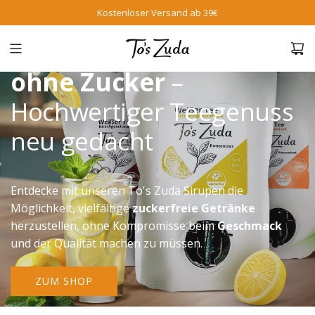
Kostenloser Versand ab 39€
Zuckerfreier Tee
Sirup
ohne Zucker
–
Hochwertiger Teegenuss
neu gedacht
Entdecke mit unseren To's Zuda Sirupen die
Möglichkeit, vielfältige
zuckerfreie Getränke
herzustellen, ohne Kompromisse beim
Geschmack
und der Qualität machen zu müssen.
ZUM SHOP