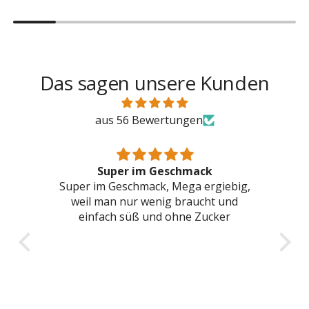
Das sagen unsere Kunden
aus 56 Bewertungen
Sehr lecker
big,
Sehr lecker, ein tolles Produkt.
Sc
nd
r
un