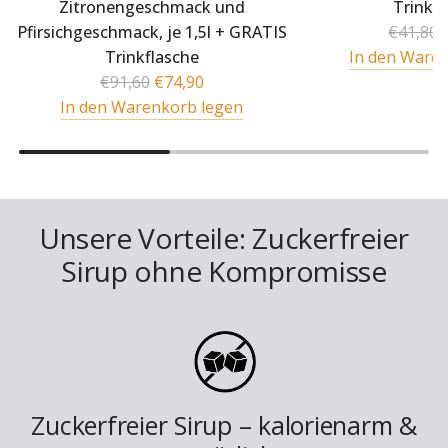
Zitronengeschmack und
Trinkf
R
Pfirsichgeschmack, je 1,5l + GRATIS
€41,80
e
Trinkflasche
In den Ware
R
g
€91,60
€74,90
e
u
In den Warenkorb legen
g
l
u
ä
l
r
ä
e
Unsere Vorteile: Zuckerfreier
r
r
e
P
Sirup ohne Kompromisse
r
r
P
e
r
i
e
s
i
s
Zuckerfreier Sirup – kalorienarm &