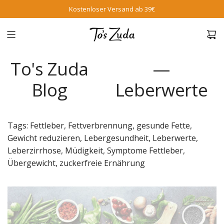
Kostenloser Versand ab 39€
To's Zuda
—
Blog
Leberwerte
Tags:
Fettleber
,
Fettverbrennung
,
gesunde Fette
,
Gewicht reduzieren
,
Lebergesundheit
,
Leberwerte
,
Leberzirrhose
,
Müdigkeit
,
Symptome Fettleber
,
Übergewicht
,
zuckerfreie Ernährung